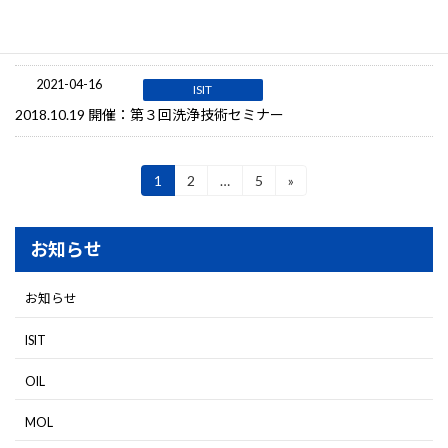
【2022.3.4 開催済】ISIT市民講演会「ネット社会に潜む危険につ
いて、犯罪やトラブルに巻き込まれないため気をつけたいこと」
2021-04-16
ISIT
2018.10.19 開催：第３回洗浄技術セミナー
投
1
2
…
5
»
固
固
固
定
定
定
稿
ペ
ペ
ペ
ー
ー
ー
の
お知らせ
ジ
ジ
ジ
ペ
お知らせ
ー
ISIT
ジ
送
OIL
り
MOL