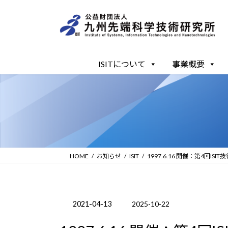
コ
ナ
ン
ビ
テ
ゲ
ン
ー
ツ
シ
ISITについて
事業概要
へ
ョ
ス
ン
キ
に
ッ
移
プ
動
HOME
お知らせ
ISIT
1997.6.16 開催：第4回ISI
2021-04-13
2025-10-22
最
終
更