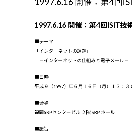
1997.6.16 開催：第4回
新
日
時
:
1997.6.16 開催：第4回ISI
■テーマ
「インターネットの課題」
－インターネットの仕組みと電子メール－
■日時
平成９（1997）年６月１６日（月）１３：３
■会場
福岡SRPセンタービル ２階 SRP ホール
■趣旨