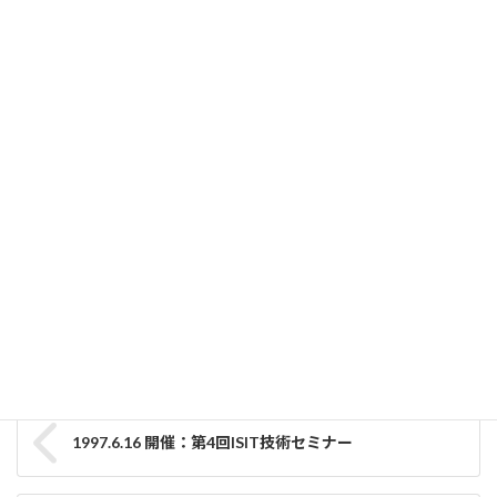
関連記事
2018.10.19 開催：第３回洗浄技術セミナー
2021-04-16
2018.6.28 開催：第２回洗浄技術セミナー
2021-04-14
ISIT
カテゴリー
技術セミナー
タグ
1997.6.16 開催：第4回ISIT技術セミナー