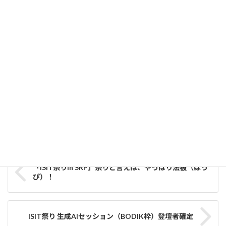
「ISIT祭り in SRP」楽しく今後のネットワークを広げません
か？
2024-11-14
「ISIT祭り in SRP」DX・XRセッション バックパネルバナーが
完成しました！！
2024-11-12
事務局だより
カテゴリー
ISIT祭り
タグ
「ISIT祭りin SRP」祭りと言えば、やっぱり法被（はっ
ぴ）！
ISIT祭り 生成AIセッション（BODIK枠）登壇者確定