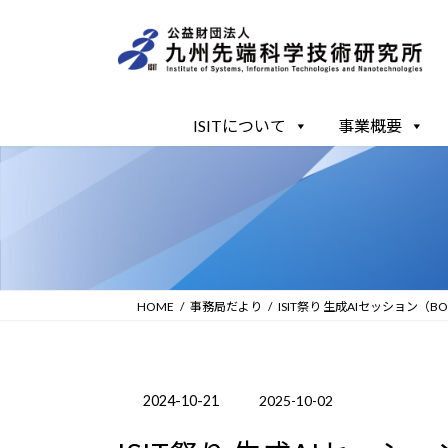
コ
ナ
ン
ビ
テ
ゲ
ン
ー
ツ
シ
ISITについて
事業概要
へ
ョ
ス
ン
キ
に
ッ
移
プ
動
HOME
事務局だより
ISIT祭り 生成AIセッション（B
2024-10-21
2025-10-02
最
終
更