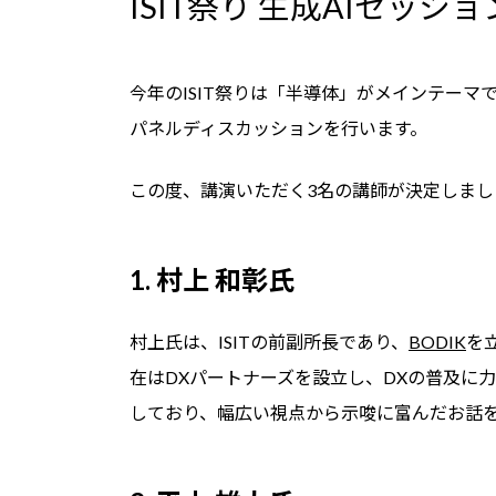
ISIT祭り 生成AIセッシ
新
日
時
:
今年のISIT祭りは「半導体」がメインテーマで
パネルディスカッションを行います。
この度、講演いただく3名の講師が決定しまし
1. 村上 和彰氏
村上氏は、ISITの前副所長であり、
BODIK
を
在はDXパートナーズを設立し、DXの普及に
しており、幅広い視点から示唆に富んだお話