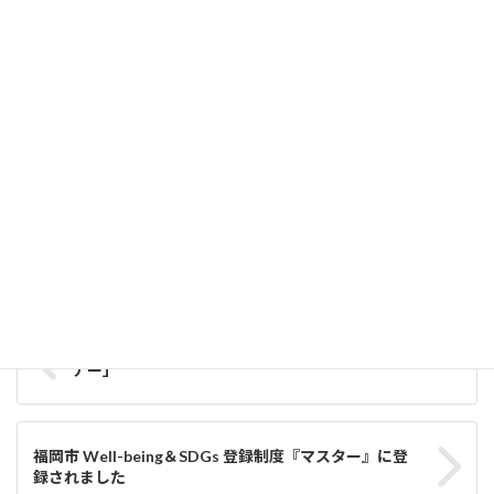
DX「超」実践講座 2026 第6回を開催しました！
2026-08-04
異なる軌道が交差するクロスジャンルLTイベント「Orbit Base
#4」を開催しました！
2026-08-03
OIL
カテゴリー
イベント情報
AI
タグ
【2022.8.2開催済】「ふくおかAI・DX キックオフセミ
ナー」
福岡市 Well-being＆SDGs 登録制度『マスター』に登
録されました