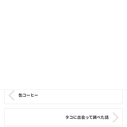
【レポート】EDD2026キックオフイベント開催しました！酷
暑の中、2日間で45名が参加
2026-08-05
【アドバイスをもらおう】8月22日(土)EDDメンタリングイベ
ント・【アイデアを形に】9月5日(土)6日(日)ハッカソン開催!
参加者募集中！
2026-08-05
OIL
カテゴリー
イベント情報
タグ
缶コーヒー
タコに出会って調べた話