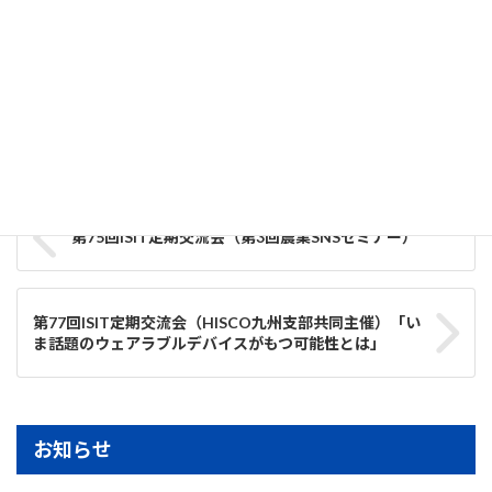
向けた数学の貢献」
2021-04-12
事業調整部
カテゴリー
定期交流会
タグ
第75回ISIT定期交流会（第3回農業SNSセミナー）
第77回ISIT定期交流会（HISCO九州支部共同主催）「い
ま話題のウェアラブルデバイスがもつ可能性とは」
お知らせ