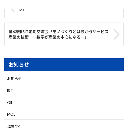
第61回ISIT定期交流会「ICT とヒューマンネットワー
ク」
第63回ISIT定期交流会「モノづくりとはちがうサービス
産業の技術 －数学が産業の中心になる－」
お知らせ
お知らせ
ISIT
OIL
MOL
福岡DX