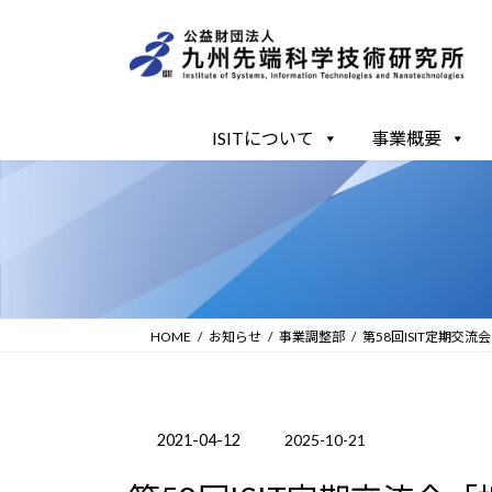
コ
ナ
ン
ビ
テ
ゲ
ン
ー
ツ
シ
ISITについて
事業概要
へ
ョ
ス
ン
キ
に
ッ
移
プ
動
HOME
お知らせ
事業調整部
第58回ISIT定期交
2021-04-12
2025-10-21
最
終
更