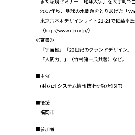
また環境セミナー「地球大学」を大手町で
2007年秋、地球の水問題をとりあげた「Wat
東京六本木デザインサイト21-21で佐藤卓
（http://www.elp.or.jp/）
≪著書≫
「宇宙樹」「22世紀のグランドデザイン」「wate
「人間力。」（竹村健一氏共著）など。
■主催
(財)九州システム情報技術研究所(ISIT)
■後援
福岡市
■参加者