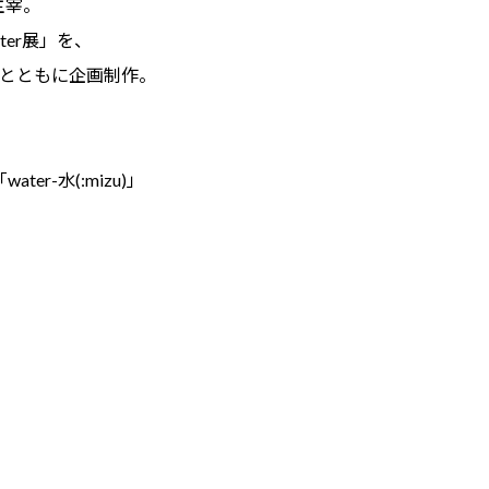
主宰。
er展」を、
氏とともに企画制作。
r-水(:mizu)」