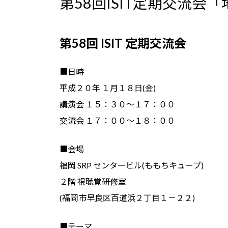
第58回ISIT定期交流会
新
日
時
:
第58回 ISIT 定期交流会
■日時
平成２０年 １月１８日(金)
講演会 １５：３０～１７：００
交流会 １７：００～１８：００
■会場
福岡 SRP センタービル(ももちキューブ)
２階 視聴覚研修室
(福岡市早良区百道浜２丁目１－２２)
■テーマ