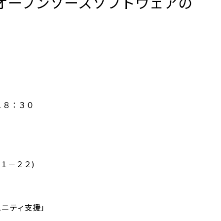
会「オープンソースソフトウェアの
」
１８：３０
１－２２)
ュニティ支援」