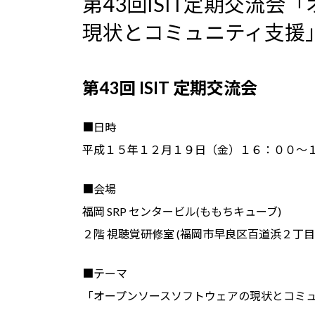
第43回ISIT定期交流
新
日
現状とコミュニティ支援
時
:
第43回 ISIT 定期交流会
■日時
平成１５年１２月１９日（金）１６：００～
■会場
福岡 SRP センタービル(ももちキューブ)
２階 視聴覚研修室 (福岡市早良区百道浜２丁目
■テーマ
「オープンソースソフトウェアの現状とコミ