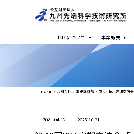
コ
ナ
ン
ビ
テ
ゲ
ン
ー
ツ
シ
ISITについて
事業概要
へ
ョ
ス
ン
キ
に
ッ
移
プ
動
HOME
お知らせ
事業調整部
第43回ISIT定期
2021-04-12
2025-10-21
最
終
更