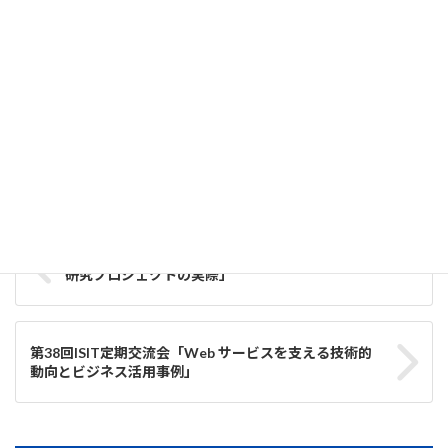
第4回「ちぃむ百の糸」ジョイントセミナー「２２世紀社会に
向けた数学の貢献」
2021-04-12
事業調整部
カテゴリー
定期交流会
タグ
第36回ISIT定期交流会「ISIT が提案、推進する産学共同
研究プロジェクトの実際」
第38回ISIT定期交流会「Web サービスを支える技術的
動向とビジネス活用事例」