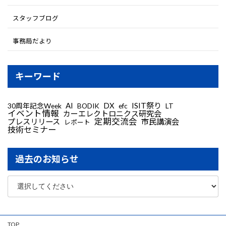
スタッフブログ
事務局だより
キーワード
AI
DX
ISIT祭り
30周年記念Week
LT
BODIK
efc
イベント情報
カーエレクトロニクス研究会
定期交流会
プレスリリース
市民講演会
レポート
技術セミナー
過去のお知らせ
TOP