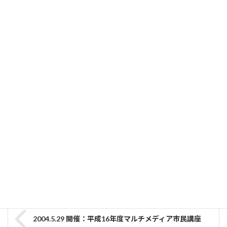
51名
関連記事
シニアのためのLINEの便利機能＆防災活用講座
2026-07-15
【2024.10.20開催済】九州大学で学ぶ水素エネルギー「子ども
サイエンス教室」
2024-09-06
事業調整部
カテゴリー
市民講演会
タグ
2004.5.29 開催：平成16年度マルチメディア市民講座