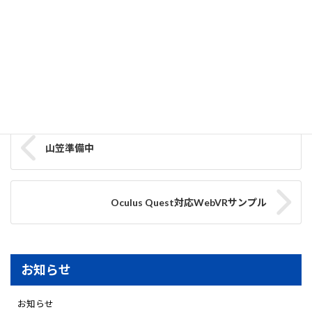
SRP Open Innovation Lab 夏季休業のお知らせでございます。
誠に勝手ながら下記日時を休業させていただきます。
2019年8月13日(火) ～ 2019年8月16日(金)
2019年8月19日(月)より通常開設いたします。
ご迷惑をおかけしますが、宜しくお願い申し上げます。
お知らせ
、
OIL
カテゴリー
山笠準備中
Oculus Quest対応WebVRサンプル
お知らせ
お知らせ