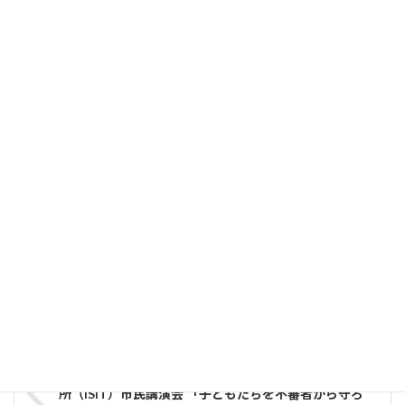
新たに15自治体がBODIK ODCSに参加 | ビッグデー
タ＆オープンデータ・イニシアティブ九州 (BODIK)
｜九州先端科学技術研究所
10月1日（月）より、新たに15自治体がBODIK ODCSの利
用を開始しました。福岡都市圏の17自治体でオープンデー
タの取組みを始める事になり、その内の15自治体がBODIK
ODCSを…
ビッグデータ＆オープンデータ・イニシアティブ九州
(BODIK) ｜九州先端科学技術研究所
お知らせ
、
OIL
カテゴリー
【報道資料】【2018.11.9開催】九州先端科学技術研究
所（ISIT）市民講演会 「子どもたちを不審者から守ろ