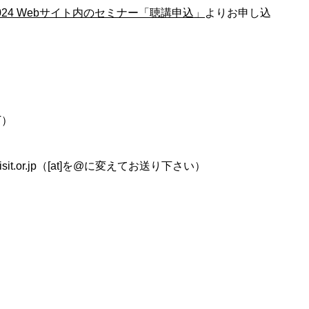
24 Webサイト内のセミナー「聴講申込」
よりお申し込
T）
s[at]isit.or.jp（[at]を@に変えてお送り下さい）