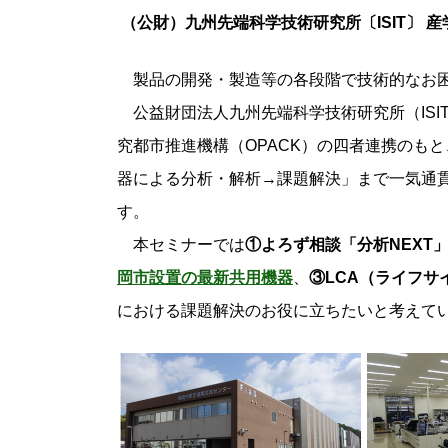
（公財）九州先端科学技術研究所〔ISIT〕
産
製品の開発・製造等の各段階で技術的なお
公益財団法人九州先端科学技術研究所（ISI
究都市推進機構（OPACK）の四者連携のも
器による分析・解析→課題解決」まで一気通貫
す。
本セミナーでは
①よろず相談「分析NEXT
岡市設置の最新共用機器
、
③LCA（ライフサ
における課題解決のお役に立ちたいと考えて