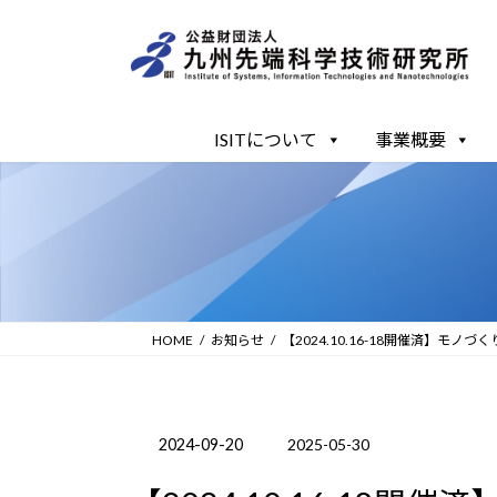
コ
ナ
ン
ビ
テ
ゲ
ン
ー
ツ
シ
ISITについて
事業概要
へ
ョ
ス
ン
キ
に
ッ
移
プ
動
HOME
お知らせ
【2024.10.16-18開催済】モノ
2024-09-20
2025-05-30
最
終
更