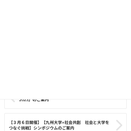
【レポート】EDD2026キックオフイベント開催しました！酷
暑の中、2日間で45名が参加
2026-08-05
【アドバイスをもらおう】8月22日(土)EDDメンタリングイベ
ント・【アイデアを形に】9月5日(土)6日(日)ハッカソン開催!
参加者募集中！
2026-08-05
お知らせ
、
OIL
カテゴリー
イベント情報
タグ
【2023.3.3 開催】「九州半導体人材育成ワークショップ
2023」のご案内
【３月６日開催】【九州大学×社会共創 社会と大学を
つなぐ挑戦】シンポジウムのご案内