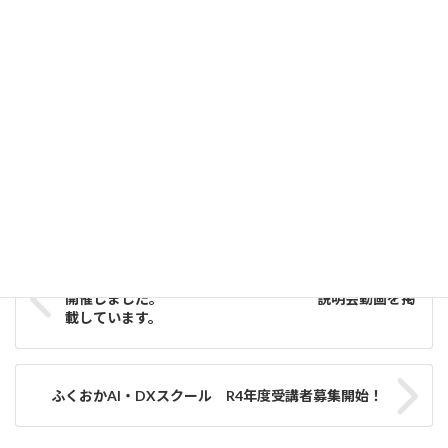
2026-08-05
【アドバイスをもらおう】8月22日(土)EDDメンタリングイベ
ント・【アイデアを形に】9月5日(土)6日(日)ハッカソン開催!
参加者募集中！
2026-08-05
お知らせ
、
MOL
カテゴリー
イベント情報
タグ
福岡グリーンイノベーションチャレンジ補助金説明会を
開催しました。 説明会動画を掲
載しています。
ふくおかAI・DXスクール R4年度受講者募集開始！