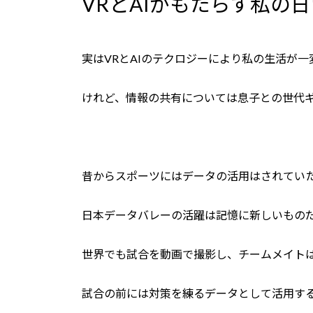
VRとAIがもたらす私の
新
日
時
:
実はVRとAIのテクロジーにより私の生活が
けれど、情報の共有については息子との世代
昔からスポーツにはデータの活用はされてい
日本データバレーの活躍は記憶に新しいもの
世界でも試合を動画で撮影し、チームメイト
試合の前には対策を練るデータとして活用す