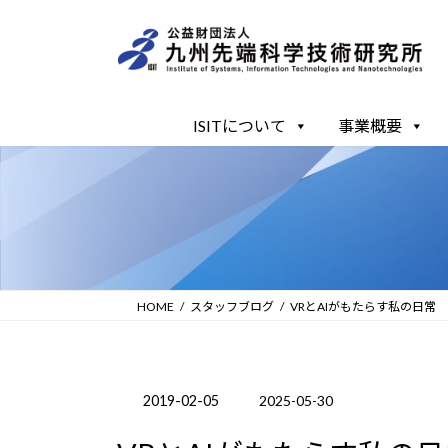
コ
ナ
ン
ビ
テ
ゲ
ン
ー
ツ
シ
ISITについて
事業概要
へ
ョ
ス
ン
キ
に
ッ
移
プ
動
HOME
スタッフブログ
VRとAIがもたらす私の日常
2019-02-05
2025-05-30
最
終
更