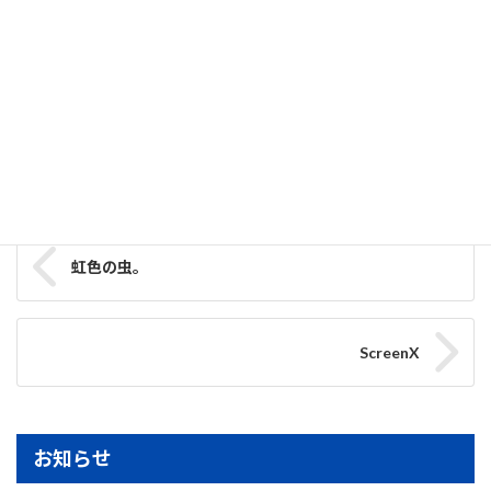
そうで、機材マニアには楽しみな時代になりました。
機材ばかり良くなっても、撮影技術はいまだ初心者ですが。。。
オープンイノベーション・ラボ 坂本
スタッフブログ
カテゴリー
虹色の虫。
ScreenX
お知らせ