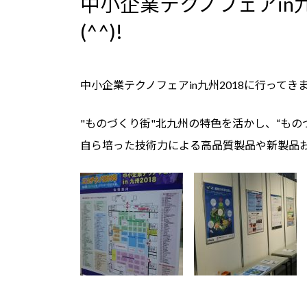
中小企業テクノフェアin九
新
日
(^^)!
時
:
中小企業テクノフェアin九州2018に行ってきました
"ものづくり街"北九州の特色を活かし、“もの
自ら培った技術力による高品質製品や新製品