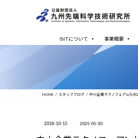
コ
ナ
ン
ビ
テ
ゲ
ン
ー
ツ
シ
ISITについて
事業概要
へ
ョ
ス
ン
キ
に
ッ
移
プ
動
HOME
スタッフブログ
中小企業テクノフェアin九州20
2018-10-15
2025-05-30
最
終
更