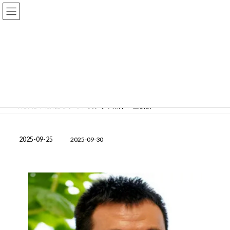
コ
ナ
ン
ビ
テ
ゲ
ン
ー
ツ
シ
へ
ョ
ISITについて
ス
ン
キ
に
ッ
移
プ
動
HOME
ISITについて
スタッフ紹介
王 胖胖
2025-09-25
2025-09-30
最
終
更
新
日
時
: